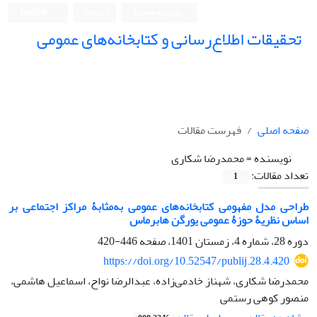
ورود به سامانه
ثبت نام
English
تحقیقات اطلاع‌رسانی و کتابخانه‌های عمومی
صفحه اصلی
فهرست مقالات
نویسنده =
محمدرضا شکاری
تعداد مقالات:
1
طراحی مدل مفهومی کتابخانه‌های عمومی به‌مثابۀ مراکز اجتماعی بر
اساس نظریۀ حوزۀ عمومی یورگن هابرماس
دوره 28، شماره 4، زمستان 1401، صفحه
446-420
https://doi.org/10.52547/publij.28.4.420
محمدرضا شکاری، شهناز خادمی‌زاده، عبدالرضا نواح، اسماعیل هاشمی،
منصور کوهی رستمی