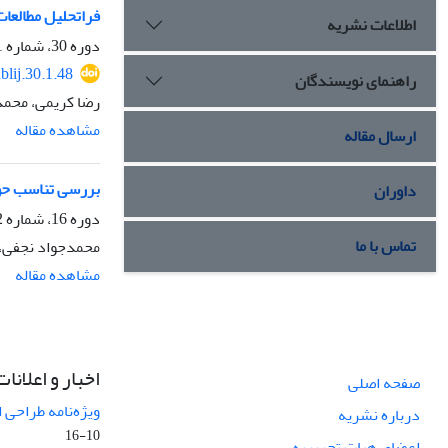
فراتحلیل مطالعات
اطلاعات نشریه
دوره 30، شماره 1، بهار 1403، صفحه
blij.30.1.48
راهنمای نویسندگان
رضا کریمی، محمد
مشاهده مقاله
ارسال مقاله
بررسی تناسب حوز
داوران
دوره 16، شماره 2، تابستان 1389، صفحه
تماس با ما
محمدجواد نجفی، 
مشاهده مقاله
اخبار و اعلانات
صفحه اصلی
ویژه‌نامه طراحی 
درباره نشریه
10-16
اعضای هیات تحریریه